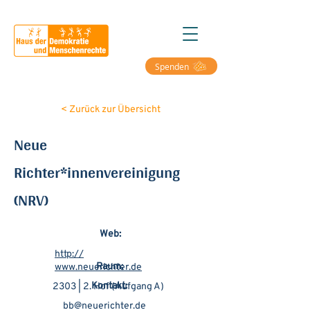
Spenden
< Zurück zur Übersicht
Neue
Richter*innenvereinigung
(NRV)
Web:
http://
Raum:
www.neuerichter.de
Kontakt:
2303 | 2. Hof (Aufgang A)
bb@neuerichter.de