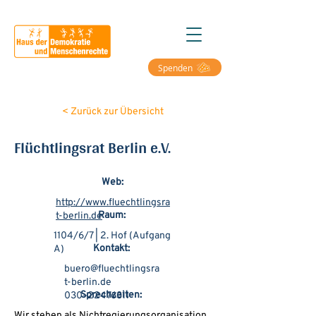
Spenden
< Zurück zur Übersicht
Flüchtlingsrat Berlin e.V.
Web:
http://www.fluechtlingsra
Raum:
t-berlin.de
1104/6/7 | 2. Hof (Aufgang
Kontakt:
A)
buero@fluechtlingsra
t-berlin᎐de
Sprechzeiten:
030–22476311
Wir stehen als Nichtregierungsorganisation 